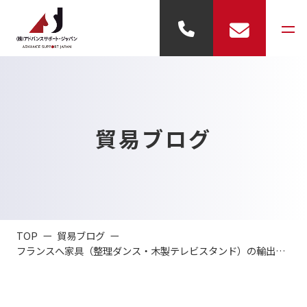
事業内容
貿易ブログ
- 輸出代行
- 輸入代行
- 倉庫業務
TOP
貿易ブログ
- 展示業務
フランスへ家具（整理ダンス・木製テレビスタンド）の輸出代行(FedEx便)
会社概要