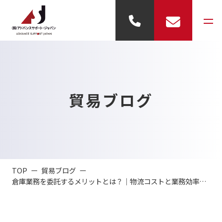
事業内容
貿易ブログ
- 輸出代行
- 輸入代行
- 倉庫業務
TOP
貿易ブログ
- 展示業務
倉庫業務を委託するメリットとは？｜物流コストと業務効率を同時に改善する方法
会社概要