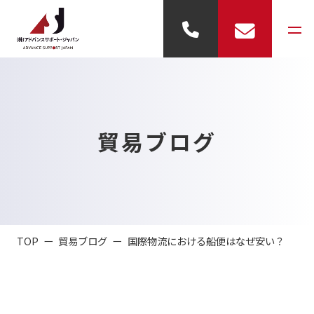
事業内容
貿易ブログ
- 輸出代行
- 輸入代行
- 倉庫業務
TOP
貿易ブログ
国際物流における船便はなぜ安い？
- 展示業務
会社概要