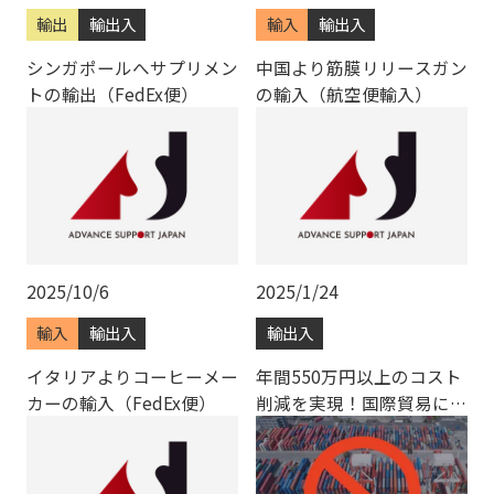
輸出
輸出入
輸入
輸出入
シンガポールへサプリメン
中国より筋膜リリースガン
トの輸出（FedEx便）
の輸入（航空便輸入）
2025/10/6
2025/1/24
輸入
輸出入
輸出入
イタリアよりコーヒーメー
年間550万円以上のコスト
カーの輸入（FedEx便）
削減を実現！国際貿易にお
けるクーリエのメリットと
は