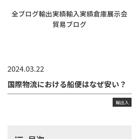
リンク集
全ブログ
輸出実績
輸入実績
倉庫
展示会
お知らせ
貿易ブログ
貿易ブログ
リンク集
2024.03.22
お問い合わせ
国際物流における船便はなぜ安い？
輸出入