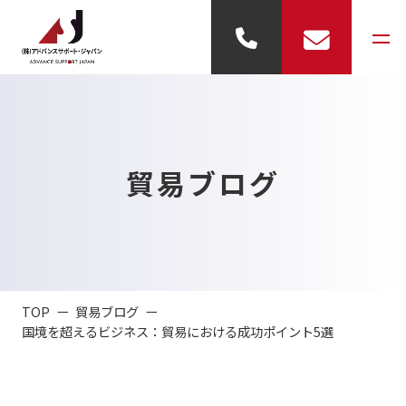
事業内容
貿易ブログ
- 輸出代行
- 輸入代行
- 倉庫業務
TOP
貿易ブログ
- 展示業務
国境を超えるビジネス：貿易における成功ポイント5選
会社概要