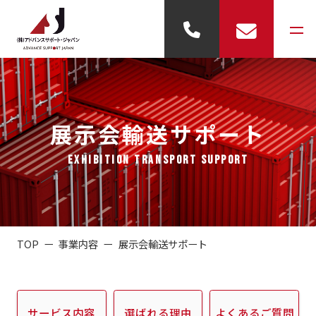
事業内容
展示会輸送サポート
- 輸出代行
EXHIBITION TRANSPORT SUPPORT
- 輸入代行
- 倉庫業務
TOP
事業内容
展示会輸送サポート
- 展示業務
会社概要
サービス内容
選ばれる理由
よくあるご質問