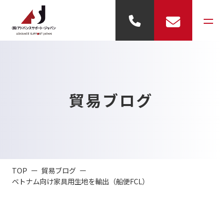
事業内容
貿易ブログ
- 輸出代行
- 輸入代行
- 倉庫業務
TOP
貿易ブログ
- 展示業務
ベトナム向け家具用生地を輸出（船便FCL）
会社概要