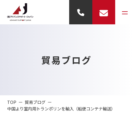
事業内容
貿易ブログ
- 輸出代行
- 輸入代行
- 倉庫業務
TOP
貿易ブログ
- 展示業務
中国より室内用トランポリンを輸入（船便コンテナ輸送）
会社概要